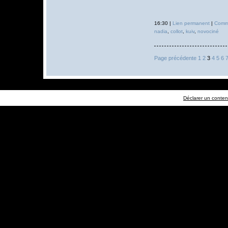
16:30 |
Lien permanent
|
Comme
nadia
,
collot
,
kuiv
,
novociné
Page précédente
1
2
3
4
5
6
Déclarer un contenu 