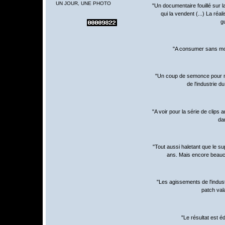
UN JOUR, UNE PHOTO
"Un documentaire fouillé sur la
qui la vendent (...) La réal
g
"A consumer sans mo
"Un coup de semonce pour nou
de l'industrie d
"A voir pour la série de clips 
da
"Tout aussi haletant que le s
ans. Mais encore beau
"Les agissements de l'indus
patch val
"Le résultat est éd